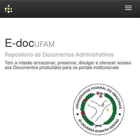
Skip
navigation
E-doc
UFAM
Repositorio de Documentos Administrativos
Tem a missão armazenar, preservar, divulgar e oferecer acesso
aos Documentos produzidos para os portais institucionais