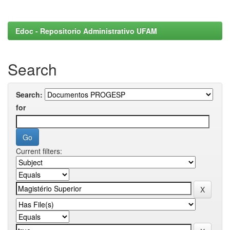
Edoc - Repositorio Administrativo UFAM
Search
Search:
for
Current filters: