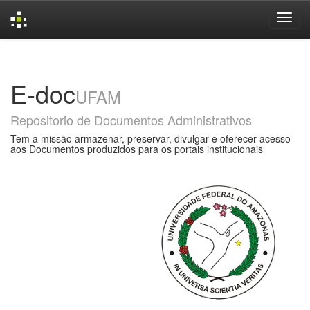
Skip
navigation
E-doc
UFAM
Repositorio de Documentos Administrativos
Tem a missão armazenar, preservar, divulgar e oferecer acesso
aos Documentos produzidos para os portais institucionais