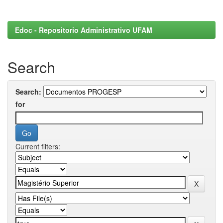
Edoc - Repositorio Administrativo UFAM
Search
Search:
for
Current filters: