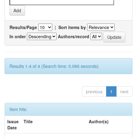
Results/Page
|
Sort items by
In order
Authors/record
Results 1-4 of 4 (Search time: 0.066 seconds).
previous
1
next
Item hits:
Issue
Title
Author(s)
Date