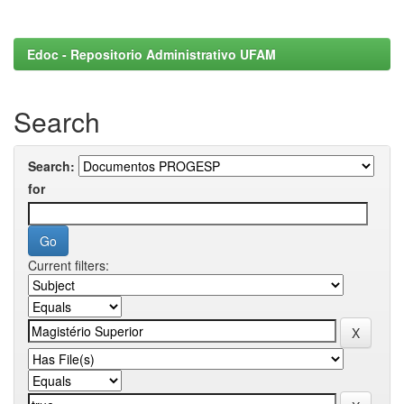
Edoc - Repositorio Administrativo UFAM
Search
Search:
for
Current filters: