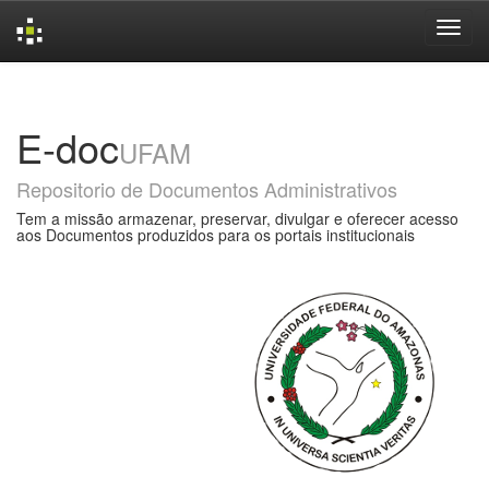
Skip
navigation
E-doc
UFAM
Repositorio de Documentos Administrativos
Tem a missão armazenar, preservar, divulgar e oferecer acesso
aos Documentos produzidos para os portais institucionais