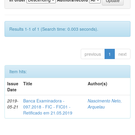
Results 1-1 of 1 (Search time: 0.003 seconds).
previous
1
next
Item hits:
Issue
Title
Author(s)
Date
2019-
Banca Examinadora -
Nascimento Neto,
05-21
097.2018 - FIC - FIC01 -
Arquelau
Retificado em 21.05.2019