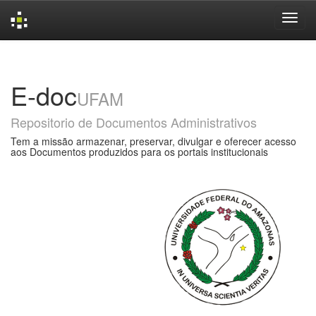
Skip
navigation
E-doc
UFAM
Repositorio de Documentos Administrativos
Tem a missão armazenar, preservar, divulgar e oferecer acesso
aos Documentos produzidos para os portais institucionais