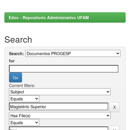
Edoc - Repositorio Administrativo UFAM
Search
Search:
for
Current filters: