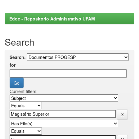
Edoc - Repositorio Administrativo UFAM
Search
Search:
for
Current filters: