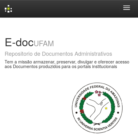
Skip
navigation
E-doc
UFAM
Repositorio de Documentos Administrativos
Tem a missão armazenar, preservar, divulgar e oferecer acesso
aos Documentos produzidos para os portais institucionais