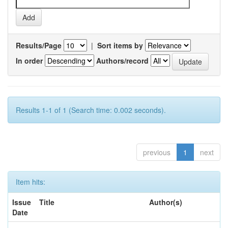
Results/Page
|
Sort items by
In order
Authors/record
Results 1-1 of 1 (Search time: 0.002 seconds).
previous
1
next
Item hits:
Issue
Title
Author(s)
Date