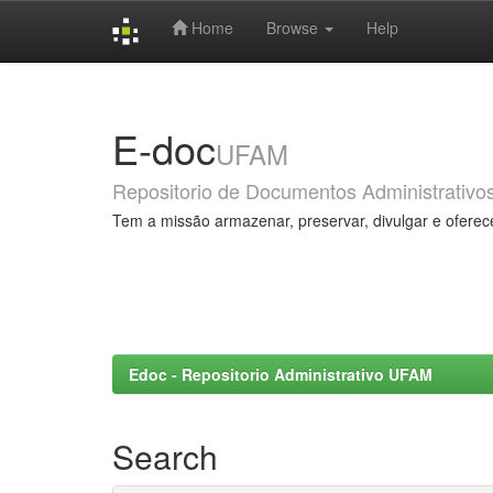
Home
Browse
Help
Skip
navigation
E-doc
UFAM
Repositorio de Documentos Administrativo
Tem a missão armazenar, preservar, divulgar e oferec
Edoc - Repositorio Administrativo UFAM
Search