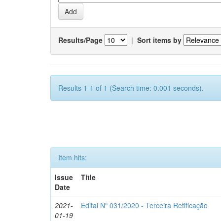
Results/Page
|
Sort items by
Results 1-1 of 1 (Search time: 0.001 seconds).
Item hits:
Issue
Title
Date
2021-
Edital Nº 031/2020 - Terceira Retificação
01-19