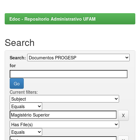
Edoc - Repositorio Administrativo UFAM
Search
Search:
for
Current filters: