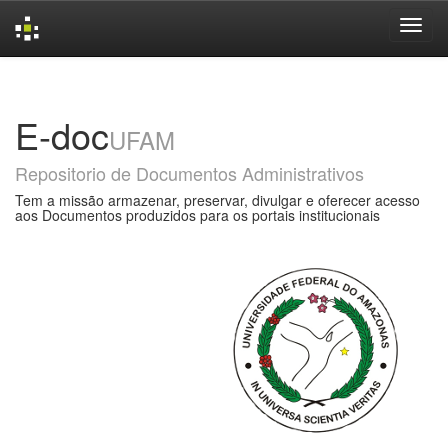
Skip
navigation
E-doc
UFAM
Repositorio de Documentos Administrativos
Tem a missão armazenar, preservar, divulgar e oferecer acesso
aos Documentos produzidos para os portais institucionais