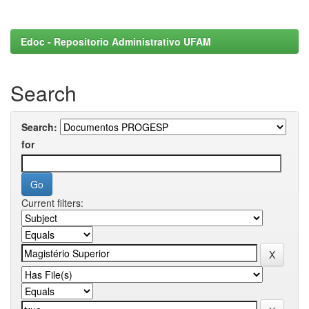
Edoc - Repositorio Administrativo UFAM
Search
Search:
for
Current filters: