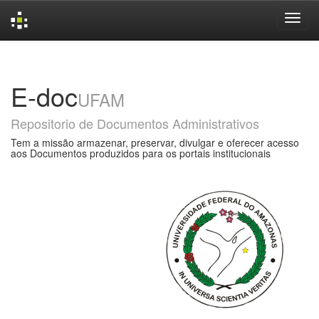
Skip
navigation
E-doc
UFAM
Repositorio de Documentos Administrativos
Tem a missão armazenar, preservar, divulgar e oferecer acesso
aos Documentos produzidos para os portais institucionais