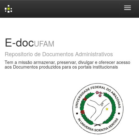
Skip
navigation
E-doc
UFAM
Repositorio de Documentos Administrativos
Tem a missão armazenar, preservar, divulgar e oferecer acesso
aos Documentos produzidos para os portais institucionais