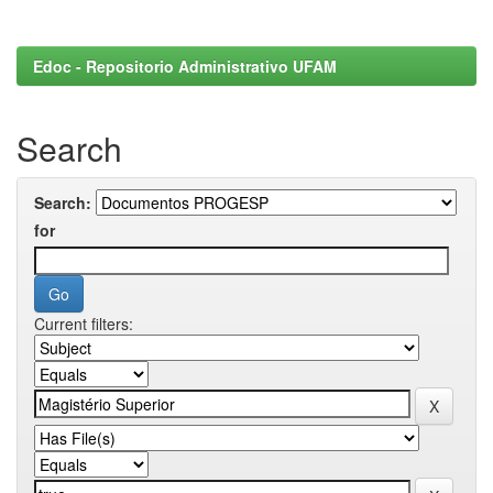
Edoc - Repositorio Administrativo UFAM
Search
Search:
for
Current filters: