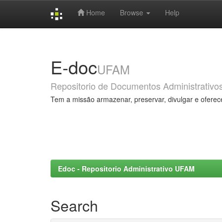
Home
Browse
Help
Skip
navigation
E-doc
UFAM
Repositorio de Documentos Administrativo
Tem a missão armazenar, preservar, divulgar e oferec
Edoc - Repositorio Administrativo UFAM
Search