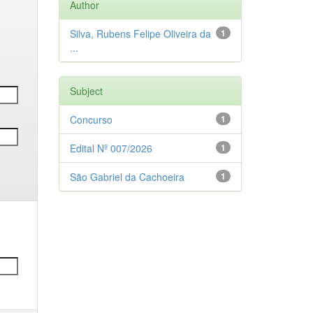
Author
Silva, Rubens Felipe Oliveira da
1
...
Subject
Concurso
1
Edital Nº 007/2026
1
São Gabriel da Cachoeira
1