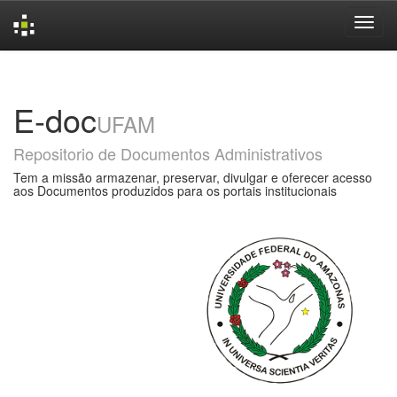
Skip
navigation
E-doc
UFAM
Repositorio de Documentos Administrativos
Tem a missão armazenar, preservar, divulgar e oferecer acesso
aos Documentos produzidos para os portais institucionais