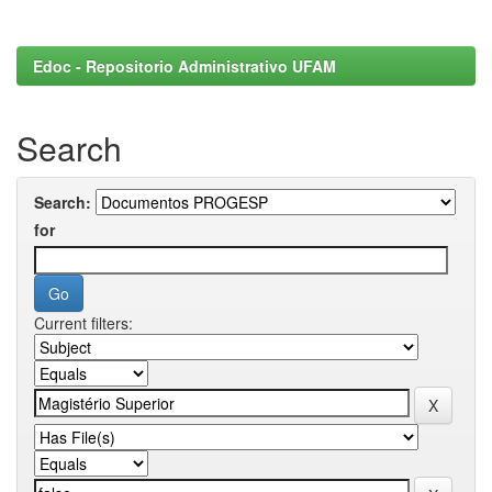
Edoc - Repositorio Administrativo UFAM
Search
Search:
for
Current filters: