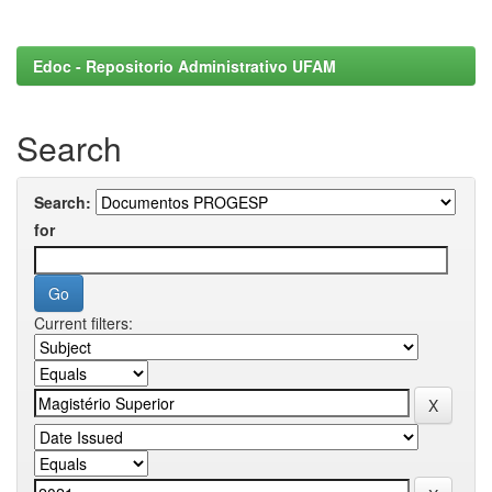
Edoc - Repositorio Administrativo UFAM
Search
Search:
for
Current filters: