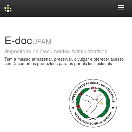
Skip
navigation
E-doc
UFAM
Repositorio de Documentos Administrativos
Tem a missão armazenar, preservar, divulgar e oferecer acesso
aos Documentos produzidos para os portais institucionais