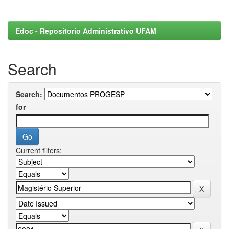
Edoc - Repositorio Administrativo UFAM
Search
Search:
for
Current filters: