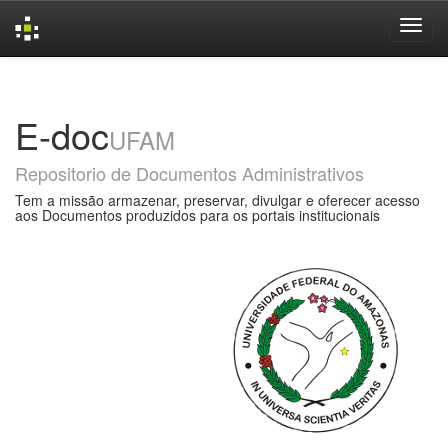
Skip
navigation
E-doc
UFAM
Repositorio de Documentos Administrativos
Tem a missão armazenar, preservar, divulgar e oferecer acesso
aos Documentos produzidos para os portais institucionais