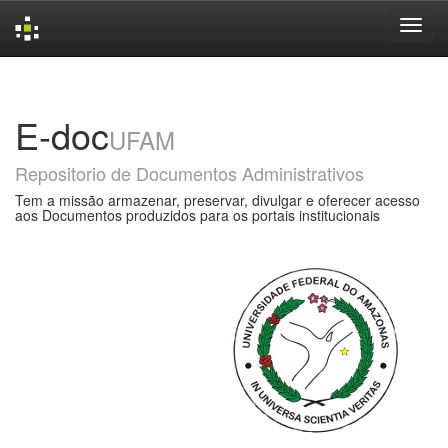
Skip
navigation
E-doc
UFAM
Repositorio de Documentos Administrativos
Tem a missão armazenar, preservar, divulgar e oferecer acesso
aos Documentos produzidos para os portais institucionais