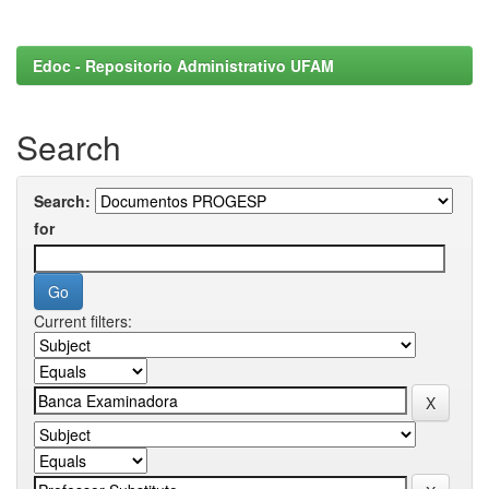
Edoc - Repositorio Administrativo UFAM
Search
Search:
for
Current filters: