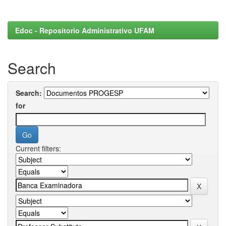
Edoc - Repositorio Administrativo UFAM
Search
Search:
for
Current filters: