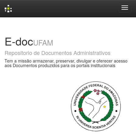
Skip
navigation
E-doc
UFAM
Repositorio de Documentos Administrativos
Tem a missão armazenar, preservar, divulgar e oferecer acesso
aos Documentos produzidos para os portais institucionais