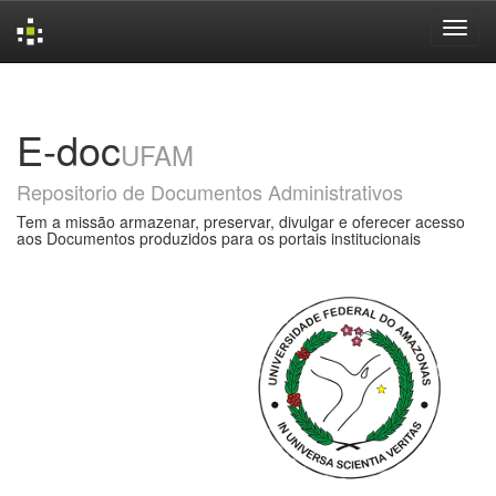
Skip
navigation
E-doc
UFAM
Repositorio de Documentos Administrativos
Tem a missão armazenar, preservar, divulgar e oferecer acesso
aos Documentos produzidos para os portais institucionais