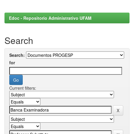
Edoc - Repositorio Administrativo UFAM
Search
Search:
for
Current filters: