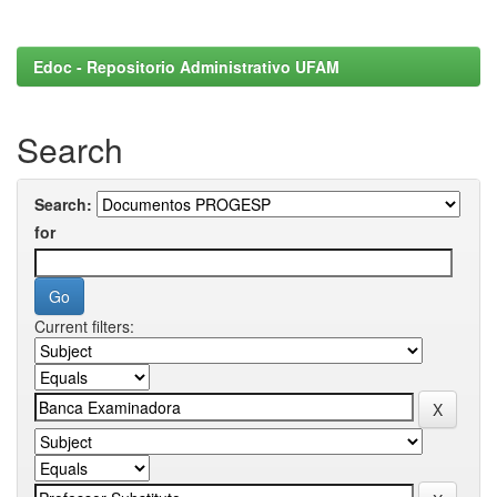
Edoc - Repositorio Administrativo UFAM
Search
Search:
for
Current filters: