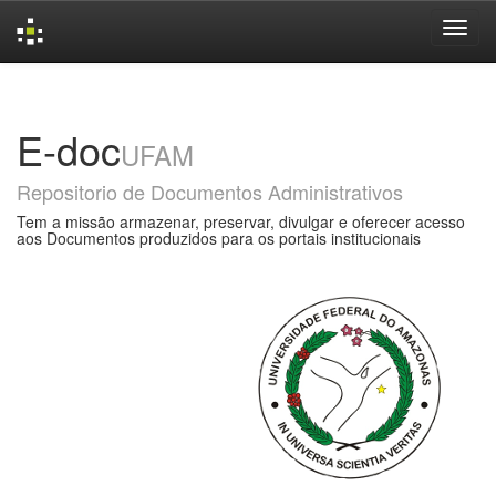
Skip
navigation
E-doc
UFAM
Repositorio de Documentos Administrativos
Tem a missão armazenar, preservar, divulgar e oferecer acesso
aos Documentos produzidos para os portais institucionais