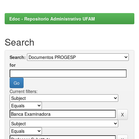
Edoc - Repositorio Administrativo UFAM
Search
Search:
for
Current filters: