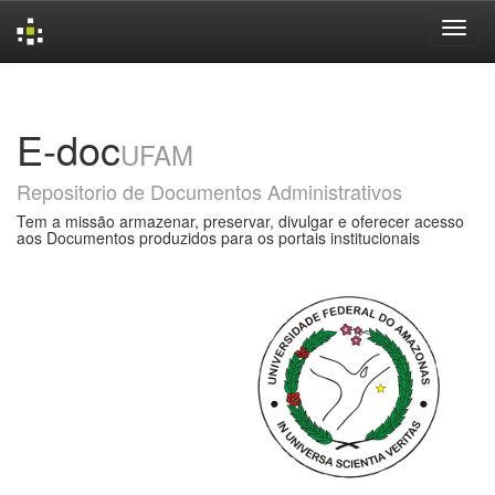
Skip
navigation
E-doc
UFAM
Repositorio de Documentos Administrativos
Tem a missão armazenar, preservar, divulgar e oferecer acesso
aos Documentos produzidos para os portais institucionais