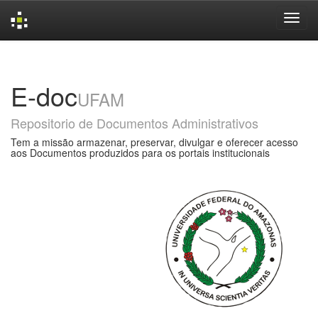
Skip
navigation
E-doc
UFAM
Repositorio de Documentos Administrativos
Tem a missão armazenar, preservar, divulgar e oferecer acesso
aos Documentos produzidos para os portais institucionais