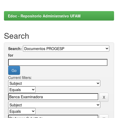
Edoc - Repositorio Administrativo UFAM
Search
Search:
for
Current filters: