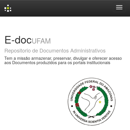
Skip
navigation
E-doc
UFAM
Repositorio de Documentos Administrativos
Tem a missão armazenar, preservar, divulgar e oferecer acesso
aos Documentos produzidos para os portais institucionais