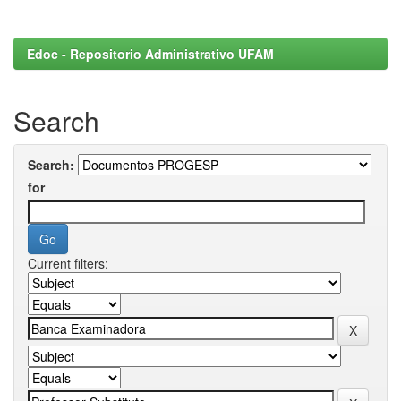
Edoc - Repositorio Administrativo UFAM
Search
Search:
for
Current filters: