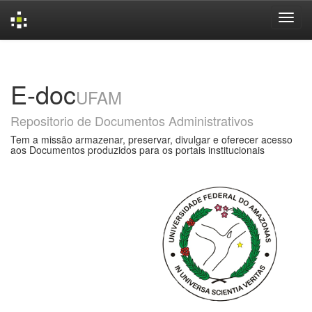
Skip
navigation
E-doc
UFAM
Repositorio de Documentos Administrativos
Tem a missão armazenar, preservar, divulgar e oferecer acesso
aos Documentos produzidos para os portais institucionais