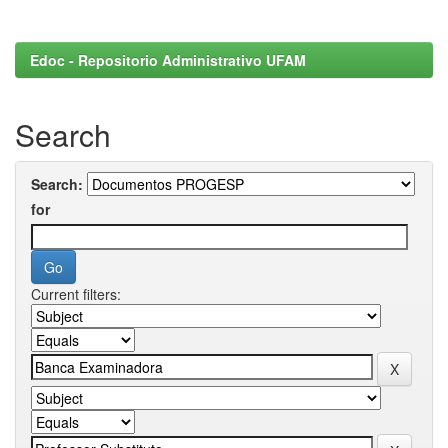
Edoc - Repositorio Administrativo UFAM
Search
Search:
for
Current filters: