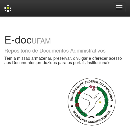
Skip
navigation
E-doc
UFAM
Repositorio de Documentos Administrativos
Tem a missão armazenar, preservar, divulgar e oferecer acesso
aos Documentos produzidos para os portais institucionais