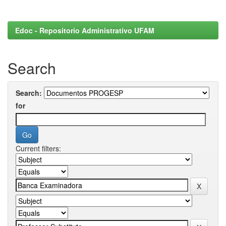
Edoc - Repositorio Administrativo UFAM
Search
Search:
for
Current filters: