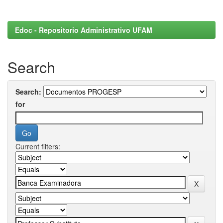
Edoc - Repositorio Administrativo UFAM
Search
Search:
for
Current filters: