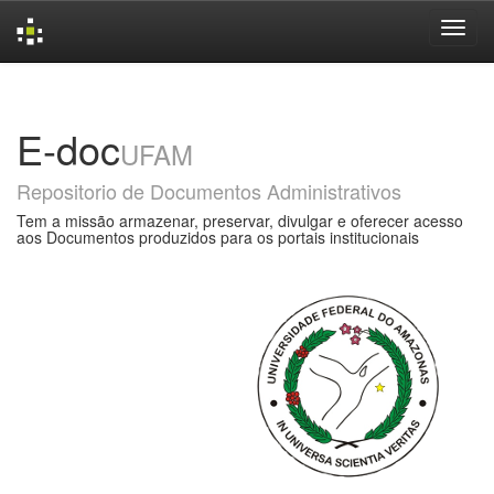
Skip
navigation
E-doc
UFAM
Repositorio de Documentos Administrativos
Tem a missão armazenar, preservar, divulgar e oferecer acesso
aos Documentos produzidos para os portais institucionais