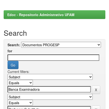
Edoc - Repositorio Administrativo UFAM
Search
Search:
for
Current filters: