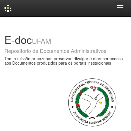
Skip
navigation
E-doc
UFAM
Repositorio de Documentos Administrativos
Tem a missão armazenar, preservar, divulgar e oferecer acesso
aos Documentos produzidos para os portais institucionais