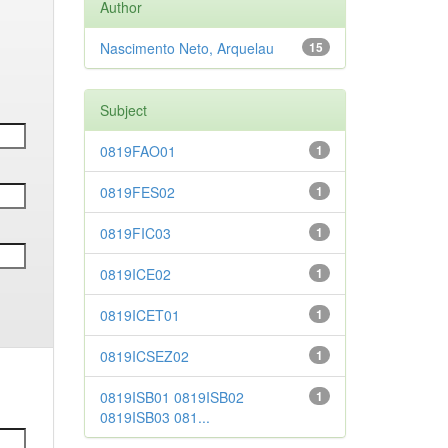
Author
Nascimento Neto, Arquelau
15
Subject
0819FAO01
1
0819FES02
1
0819FIC03
1
0819ICE02
1
0819ICET01
1
0819ICSEZ02
1
0819ISB01 0819ISB02
1
0819ISB03 081...