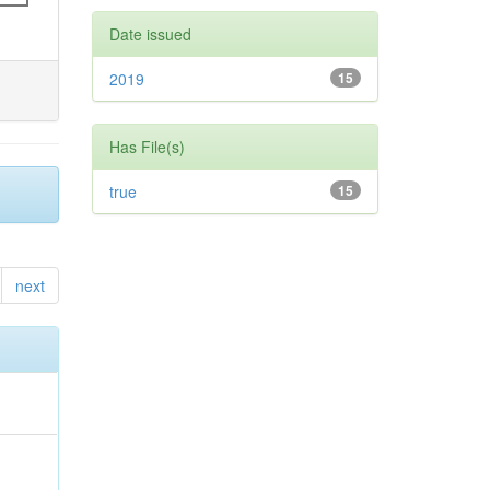
Date issued
2019
15
Has File(s)
true
15
next