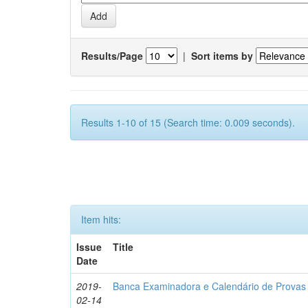
Results/Page
|
Sort items by
Results 1-10 of 15 (Search time: 0.009 seconds).
Item hits:
Issue
Title
Date
2019-
Banca Examinadora e Calendário de Provas 
02-14