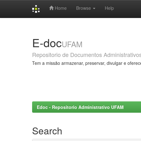
Home
Browse
Help
Skip
navigation
E-doc
UFAM
Repositorio de Documentos Administrativo
Tem a missão armazenar, preservar, divulgar e oferec
Edoc - Repositorio Administrativo UFAM
Search