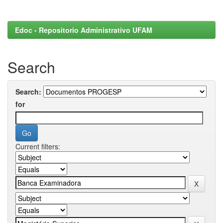
Edoc - Repositorio Administrativo UFAM
Search
Search:
for
Current filters: