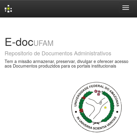
Skip
navigation
E-doc
UFAM
Repositorio de Documentos Administrativos
Tem a missão armazenar, preservar, divulgar e oferecer acesso
aos Documentos produzidos para os portais institucionais