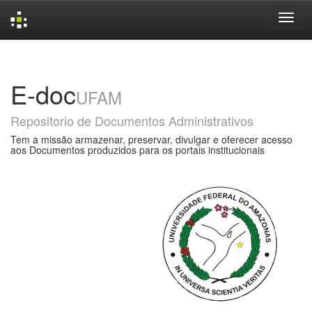
Skip
navigation
E-doc
UFAM
Repositorio de Documentos Administrativos
Tem a missão armazenar, preservar, divulgar e oferecer acesso
aos Documentos produzidos para os portais institucionais