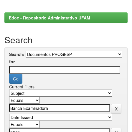
Edoc - Repositorio Administrativo UFAM
Search
Search:
for
Current filters: