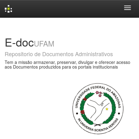
Skip
navigation
E-doc
UFAM
Repositorio de Documentos Administrativos
Tem a missão armazenar, preservar, divulgar e oferecer acesso
aos Documentos produzidos para os portais institucionais