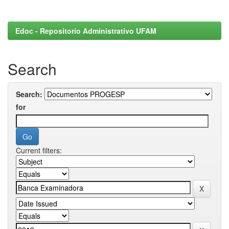
Edoc - Repositorio Administrativo UFAM
Search
Search:
for
Current filters: