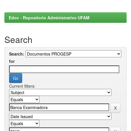
Edoc - Repositorio Administrativo UFAM
Search
Search:
for
Current filters: