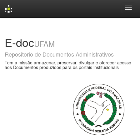
Skip
navigation
E-doc
UFAM
Repositorio de Documentos Administrativos
Tem a missão armazenar, preservar, divulgar e oferecer acesso
aos Documentos produzidos para os portais institucionais