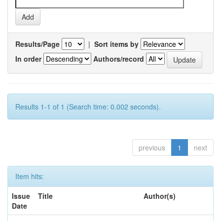
Results/Page
|
Sort items by
In order
Authors/record
Results 1-1 of 1 (Search time: 0.002 seconds).
previous
1
next
Item hits:
Issue
Title
Author(s)
Date