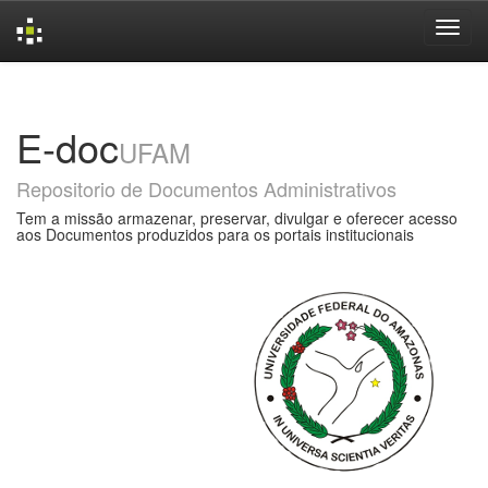
Skip
navigation
E-doc
UFAM
Repositorio de Documentos Administrativos
Tem a missão armazenar, preservar, divulgar e oferecer acesso
aos Documentos produzidos para os portais institucionais