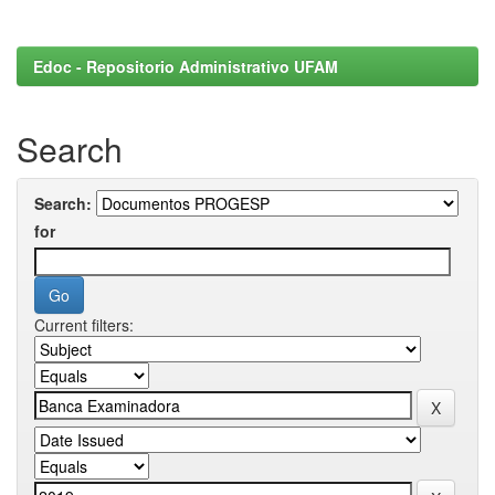
Edoc - Repositorio Administrativo UFAM
Search
Search:
for
Current filters: