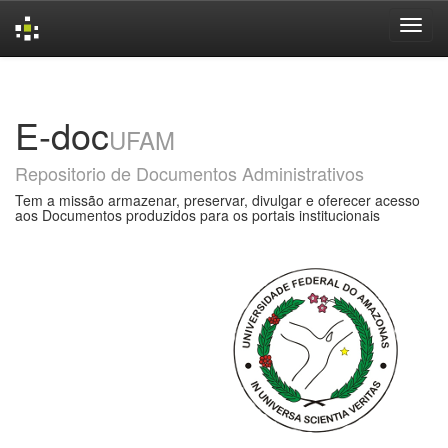
Skip
navigation
E-doc
UFAM
Repositorio de Documentos Administrativos
Tem a missão armazenar, preservar, divulgar e oferecer acesso
aos Documentos produzidos para os portais institucionais