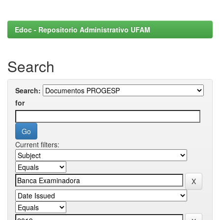
Edoc - Repositorio Administrativo UFAM
Search
Search:
for
Current filters: