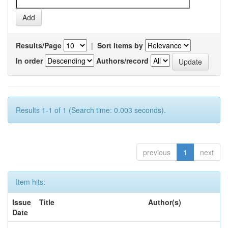
Results/Page
|
Sort items by
In order
Authors/record
Results 1-1 of 1 (Search time: 0.003 seconds).
previous
1
next
Item hits:
Issue
Title
Author(s)
Date