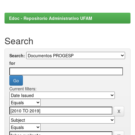
Edoc - Repositorio Administrativo UFAM
Search
Search:
for
Current filters: