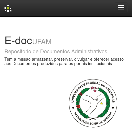
Skip
navigation
E-doc
UFAM
Repositorio de Documentos Administrativos
Tem a missão armazenar, preservar, divulgar e oferecer acesso
aos Documentos produzidos para os portais institucionais