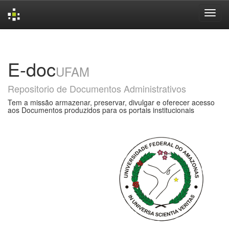
Skip
navigation
E-doc
UFAM
Repositorio de Documentos Administrativos
Tem a missão armazenar, preservar, divulgar e oferecer acesso
aos Documentos produzidos para os portais institucionais