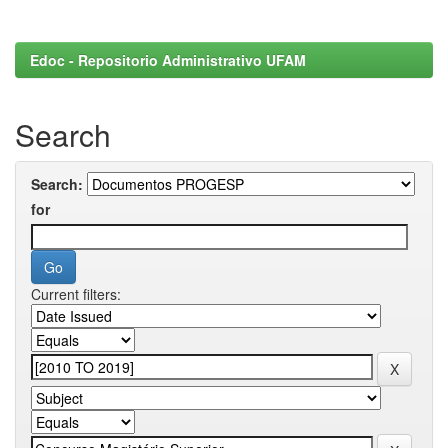
Edoc - Repositorio Administrativo UFAM
Search
Search:
for
Current filters: