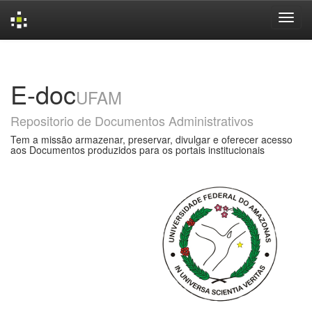
Skip
navigation
E-doc
UFAM
Repositorio de Documentos Administrativos
Tem a missão armazenar, preservar, divulgar e oferecer acesso
aos Documentos produzidos para os portais institucionais