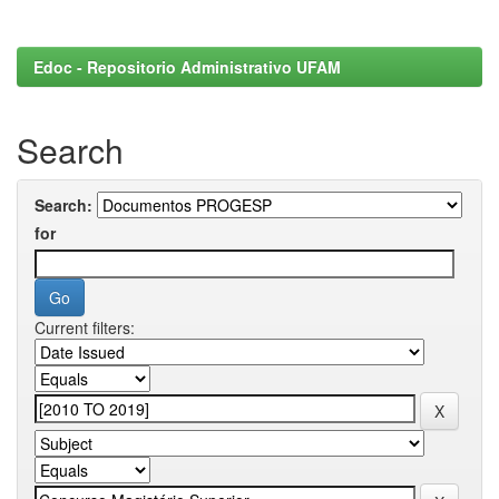
Edoc - Repositorio Administrativo UFAM
Search
Search:
for
Current filters: