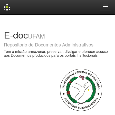
Skip
navigation
E-doc
UFAM
Repositorio de Documentos Administrativos
Tem a missão armazenar, preservar, divulgar e oferecer acesso
aos Documentos produzidos para os portais institucionais