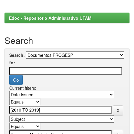
Edoc - Repositorio Administrativo UFAM
Search
Search:
for
Current filters: