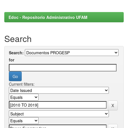
Edoc - Repositorio Administrativo UFAM
Search
Search:
for
Current filters: