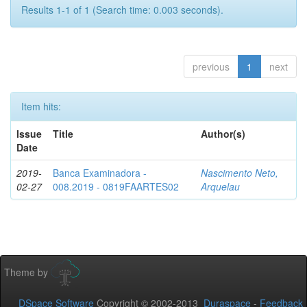
Results 1-1 of 1 (Search time: 0.003 seconds).
previous
1
next
Item hits:
Issue
Title
Author(s)
Date
2019-
Banca Examinadora -
Nascimento Neto,
02-27
008.2019 - 0819FAARTES02
Arquelau
Theme by
DSpace Software
Copyright © 2002-2013
Duraspace
-
Feedback