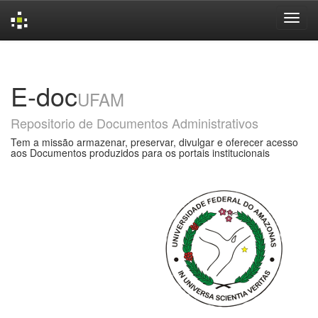
Skip
navigation
E-doc
UFAM
Repositorio de Documentos Administrativos
Tem a missão armazenar, preservar, divulgar e oferecer acesso
aos Documentos produzidos para os portais institucionais