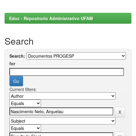
Edoc - Repositorio Administrativo UFAM
Search
Search:
for
Current filters: