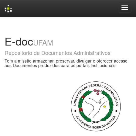
Skip
navigation
E-doc
UFAM
Repositorio de Documentos Administrativos
Tem a missão armazenar, preservar, divulgar e oferecer acesso
aos Documentos produzidos para os portais institucionais