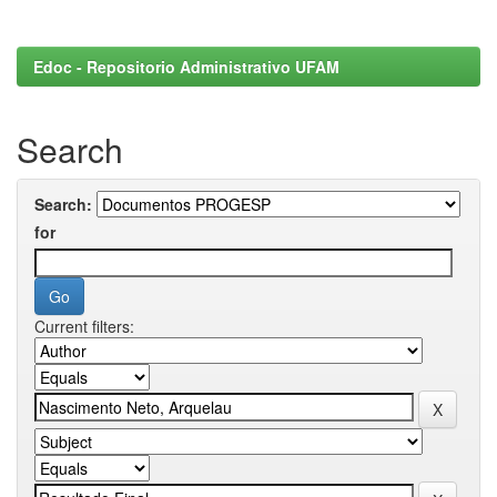
Edoc - Repositorio Administrativo UFAM
Search
Search:
for
Current filters: