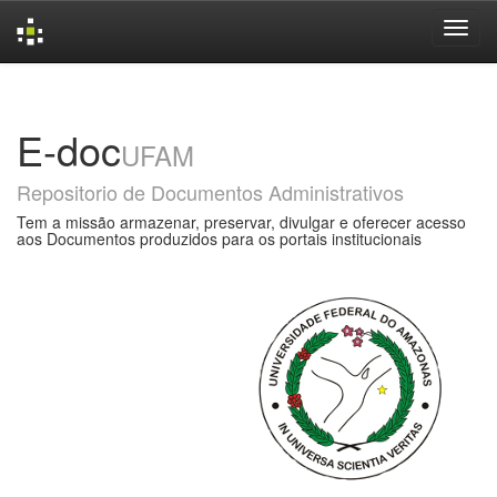
Skip
navigation
E-doc
UFAM
Repositorio de Documentos Administrativos
Tem a missão armazenar, preservar, divulgar e oferecer acesso
aos Documentos produzidos para os portais institucionais