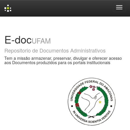
Skip
navigation
E-doc
UFAM
Repositorio de Documentos Administrativos
Tem a missão armazenar, preservar, divulgar e oferecer acesso
aos Documentos produzidos para os portais institucionais