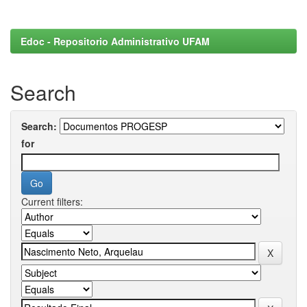
Edoc - Repositorio Administrativo UFAM
Search
Search:
for
Current filters: