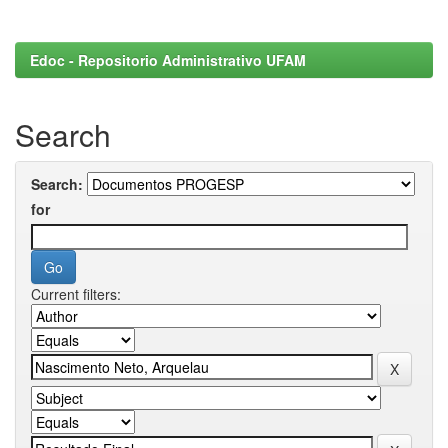
Edoc - Repositorio Administrativo UFAM
Search
Search:
for
Current filters: