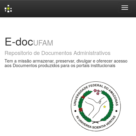
Skip
navigation
E-doc
UFAM
Repositorio de Documentos Administrativos
Tem a missão armazenar, preservar, divulgar e oferecer acesso
aos Documentos produzidos para os portais institucionais