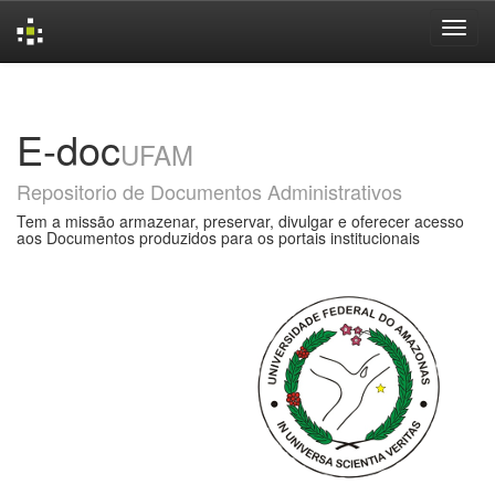
Skip
navigation
E-doc
UFAM
Repositorio de Documentos Administrativos
Tem a missão armazenar, preservar, divulgar e oferecer acesso
aos Documentos produzidos para os portais institucionais