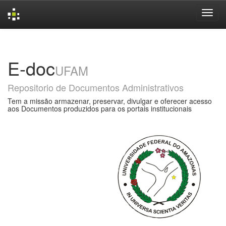
Skip
navigation
E-doc
UFAM
Repositorio de Documentos Administrativos
Tem a missão armazenar, preservar, divulgar e oferecer acesso
aos Documentos produzidos para os portais institucionais