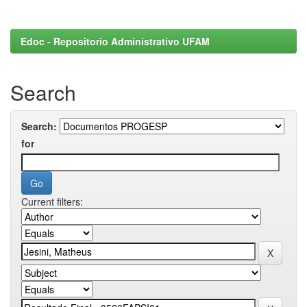
Edoc - Repositorio Administrativo UFAM
Search
Search:
for
Current filters: