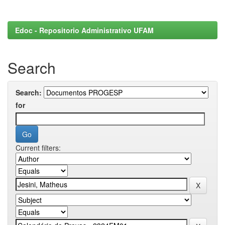
Edoc - Repositorio Administrativo UFAM
Search
Search:
for
Current filters: