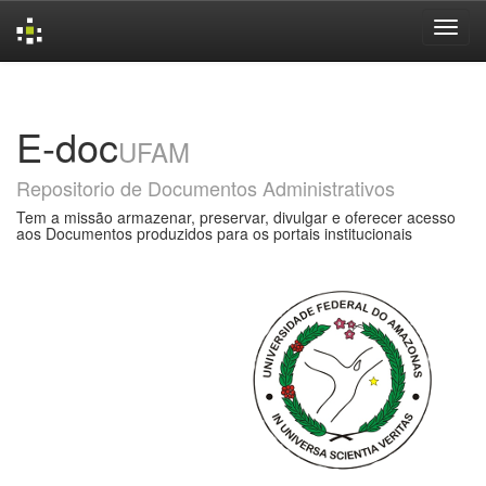
Skip
navigation
E-doc
UFAM
Repositorio de Documentos Administrativos
Tem a missão armazenar, preservar, divulgar e oferecer acesso
aos Documentos produzidos para os portais institucionais