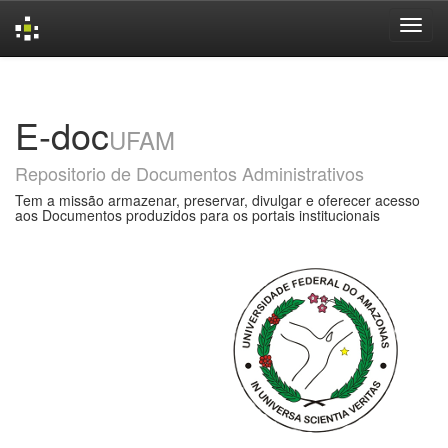
Skip
navigation
E-doc
UFAM
Repositorio de Documentos Administrativos
Tem a missão armazenar, preservar, divulgar e oferecer acesso
aos Documentos produzidos para os portais institucionais