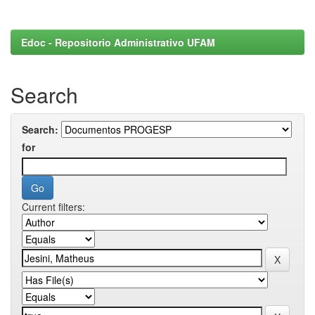
Edoc - Repositorio Administrativo UFAM
Search
Search:
for
Current filters: