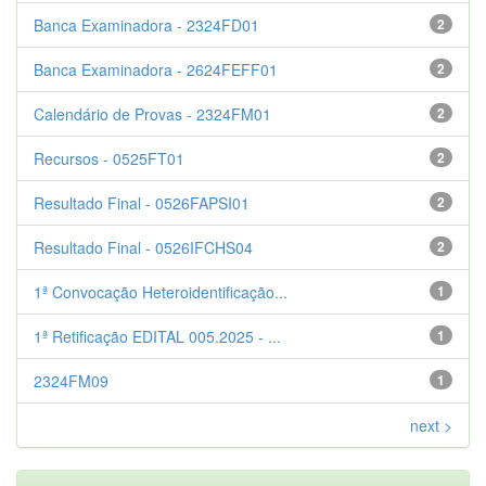
Banca Examinadora - 2324FD01
2
Banca Examinadora - 2624FEFF01
2
Calendário de Provas - 2324FM01
2
Recursos - 0525FT01
2
Resultado Final - 0526FAPSI01
2
Resultado Final - 0526IFCHS04
2
1ª Convocação Heteroidentificação...
1
1ª Retificação EDITAL 005.2025 - ...
1
2324FM09
1
next >