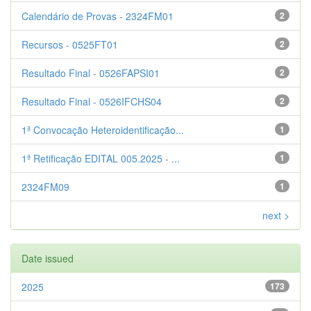
Calendário de Provas - 2324FM01
2
Recursos - 0525FT01
2
Resultado Final - 0526FAPSI01
2
Resultado Final - 0526IFCHS04
2
1ª Convocação Heteroidentificação...
1
1ª Retificação EDITAL 005.2025 - ...
1
2324FM09
1
next >
Date issued
2025
173