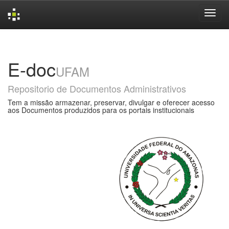
Skip
navigation
E-doc
UFAM
Repositorio de Documentos Administrativos
Tem a missão armazenar, preservar, divulgar e oferecer acesso
aos Documentos produzidos para os portais institucionais