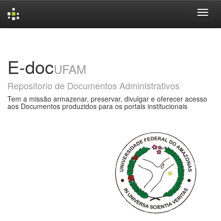
Skip
navigation
E-doc
UFAM
Repositorio de Documentos Administrativos
Tem a missão armazenar, preservar, divulgar e oferecer acesso
aos Documentos produzidos para os portais institucionais