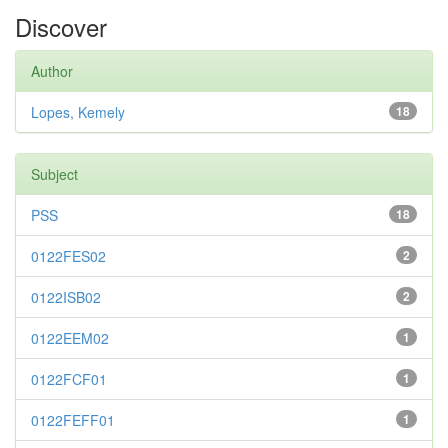
Discover
Author
Lopes, Kemely
18
Subject
PSS
18
0122FES02
2
0122ISB02
2
0122EEM02
1
0122FCF01
1
0122FEFF01
1