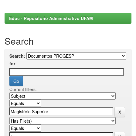
Edoc - Repositorio Administrativo UFAM
Search
Search:
for
Current filters: