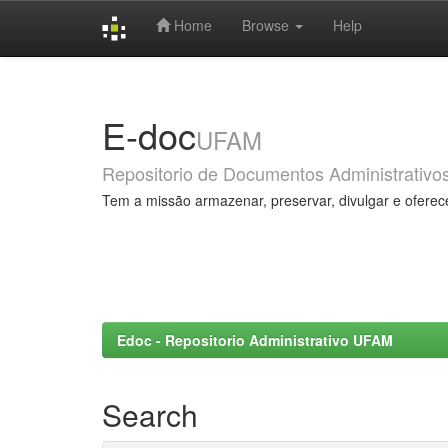
Home
Browse
Help
Skip
navigation
E-doc
UFAM
Repositorio de Documentos Administrativo
Tem a missão armazenar, preservar, divulgar e oferec
Edoc - Repositorio Administrativo UFAM
Search