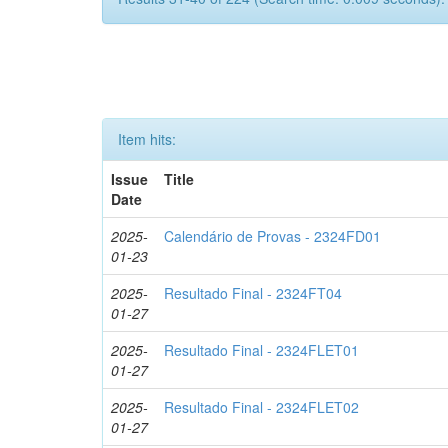
Item hits:
Issue
Title
Date
2025-
Calendário de Provas - 2324FD01
01-23
2025-
Resultado Final - 2324FT04
01-27
2025-
Resultado Final - 2324FLET01
01-27
2025-
Resultado Final - 2324FLET02
01-27