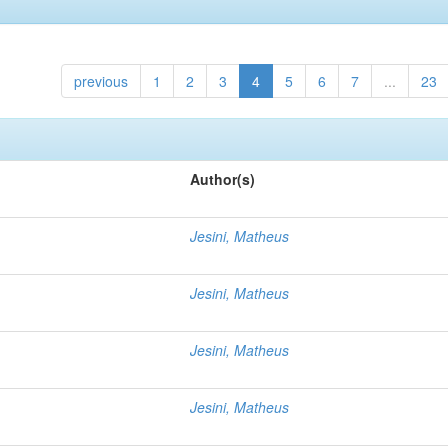
previous
1
2
3
4
5
6
7
...
23
Author(s)
Jesini, Matheus
Jesini, Matheus
Jesini, Matheus
Jesini, Matheus