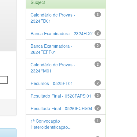
Subject
Calendário de Provas -
3
2324FD01
Banca Examinadora - 2324FD01
2
Banca Examinadora -
2
2624FEFF01
Calendário de Provas -
2
2324FM01
Recursos - 0525FT01
2
Resultado Final - 0526FAPSI01
2
Resultado Final - 0526IFCHS04
2
1ª Convocação
1
Heteroidentificação...