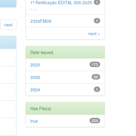
1ª Retificação EDITAL 005.2025
1
- ...
2324FM09
1
next
next >
Date issued
2025
173
2026
50
2024
1
Has File(s)
true
224