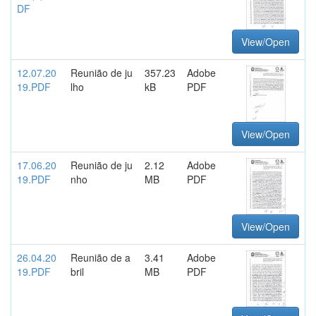
DF
View/Open
12.07.20
Reunião de ju
357.23
Adobe
19.PDF
lho
kB
PDF
View/Open
17.06.20
Reunião de ju
2.12
Adobe
19.PDF
nho
MB
PDF
View/Open
26.04.20
Reunião de a
3.41
Adobe
19.PDF
bril
MB
PDF