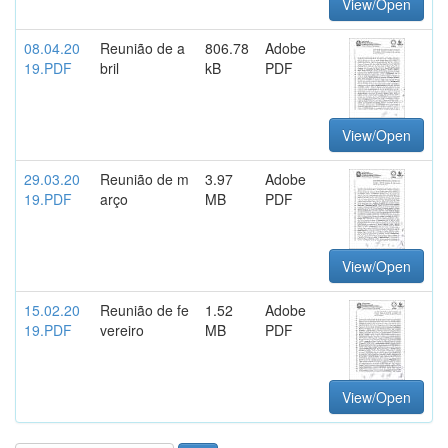
View/Open
08.04.20
Reunião de a
806.78
Adobe
19.PDF
bril
kB
PDF
View/Open
29.03.20
Reunião de m
3.97
Adobe
19.PDF
arço
MB
PDF
View/Open
15.02.20
Reunião de fe
1.52
Adobe
19.PDF
vereiro
MB
PDF
View/Open