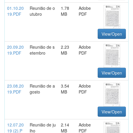
01.10.20
Reunião de o
1.78
Adobe
19.PDF
utubro
MB
PDF
View/Open
20.09.20
Reunião de s
2.23
Adobe
19.PDF
etembro
MB
PDF
View/Open
23.08.20
Reunião de a
3.54
Adobe
19.PDF
gosto
MB
PDF
View/Open
12.07.20
Reunião de ju
2.14
Adobe
19 (2).P
lho
MB
PDF