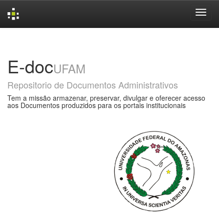
Skip
navigation
E-doc
UFAM
Repositorio de Documentos Administrativos
Tem a missão armazenar, preservar, divulgar e oferecer acesso
aos Documentos produzidos para os portais institucionais