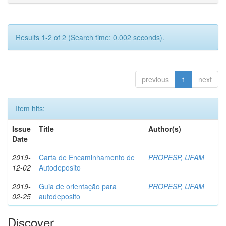
Results 1-2 of 2 (Search time: 0.002 seconds).
previous
1
next
Item hits:
Issue
Title
Author(s)
Date
2019-
Carta de Encaminhamento de
PROPESP, UFAM
12-02
Autodeposito
2019-
Guia de orientação para
PROPESP, UFAM
02-25
autodeposito
Discover