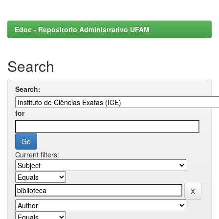
Edoc - Repositorio Administrativo UFAM
Search
Search:
for
Current filters: