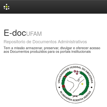
Skip
navigation
E-doc
UFAM
Repositorio de Documentos Administrativos
Tem a missão armazenar, preservar, divulgar e oferecer acesso
aos Documentos produzidos para os portais institucionais