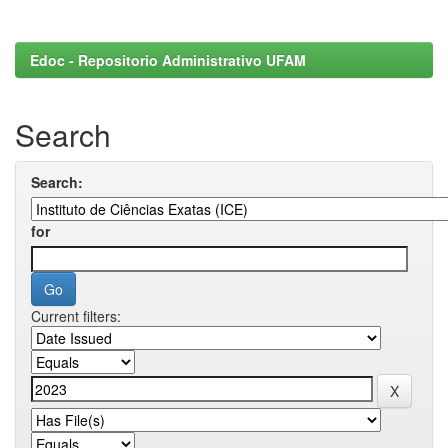
Edoc - Repositorio Administrativo UFAM
Search
Search:
for
Current filters: