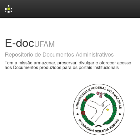
Skip
navigation
E-doc
UFAM
Repositorio de Documentos Administrativos
Tem a missão armazenar, preservar, divulgar e oferecer acesso
aos Documentos produzidos para os portais institucionais