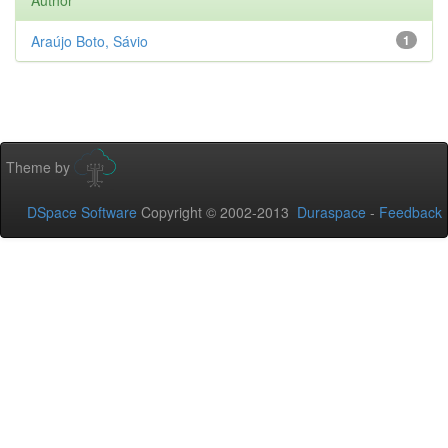
Author
Araújo Boto, Sávio
1
Theme by
DSpace Software
Copyright © 2002-2013
Duraspace
-
Feedback